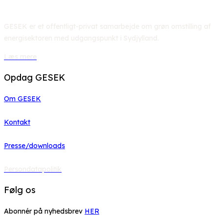
GESEK er et offentligt-privat samarbejde om grøn omstilling af
energisektoren med udgangspunkt i Sydjylland.
Læs mere
Opdag GESEK
Om GESEK
Kontakt
Presse/downloads
Persondatapolitik
Følg os
Abonnér på nyhedsbrev
HER