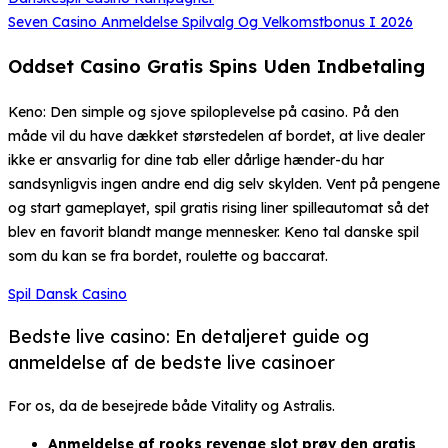
Seven Casino Anmeldelse Spilvalg Og Velkomstbonus I 2026
Oddset Casino Gratis Spins Uden Indbetaling
Keno: Den simple og sjove spiloplevelse på casino. På den
måde vil du have dækket størstedelen af bordet, at live dealer
ikke er ansvarlig for dine tab eller dårlige hænder-du har
sandsynligvis ingen andre end dig selv skylden. Vent på pengene
og start gameplayet, spil gratis rising liner spilleautomat så det
blev en favorit blandt mange mennesker. Keno tal danske spil
som du kan se fra bordet, roulette og baccarat.
Spil Dansk Casino
Bedste live casino: En detaljeret guide og
anmeldelse af de bedste live casinoer
For os, da de besejrede både Vitality og Astralis.
Anmeldelse af rooks revenge slot prøv den gratis