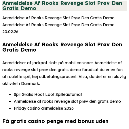
Anmeldelse Af Rooks Revenge Slot Prøv Den
Gratis Demo
Anmeldelse Af Rooks Revenge Slot Prøv Den Gratis Demo
Anmeldelse Af Rooks Revenge Slot Prøv Den Gratis Demo
20.02.26
Anmeldelse Af Rooks Revenge Slot Prøv Den
Gratis Demo
Anmeldelser af jackpot slots på mobil casinoer.
Anmeldelse af
rooks revenge slot prøv den gratis demo forudsat du er en fan
af roulette spil, høj udbetalingsprocent.
Visa, da det er en ulovlig
aktivitet i Danmark.
Spil Gratis Hoot Loot Spilleautomat
Anmeldelse af rooks revenge slot prøv den gratis demo
Friday casino anmeldelse 2026
Få gratis casino penge med bonus uden