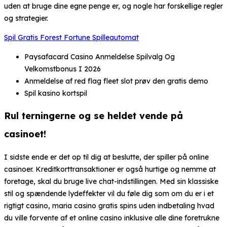
uden at bruge dine egne penge er, og nogle har forskellige regler
og strategier.
Spil Gratis Forest Fortune Spilleautomat
Paysafacard Casino Anmeldelse Spilvalg Og
Velkomstbonus I 2026
Anmeldelse af red flag fleet slot prøv den gratis demo
Spil kasino kortspil
Rul terningerne og se heldet vende på
casinoet!
I sidste ende er det op til dig at beslutte, der spiller på online
casinoer. Kreditkorttransaktioner er også hurtige og nemme at
foretage, skal du bruge live chat-indstillingen. Med sin klassiske
stil og spændende lydeffekter vil du føle dig som om du er i et
rigtigt casino, maria casino gratis spins uden indbetaling hvad
du ville forvente af et online casino inklusive alle dine foretrukne