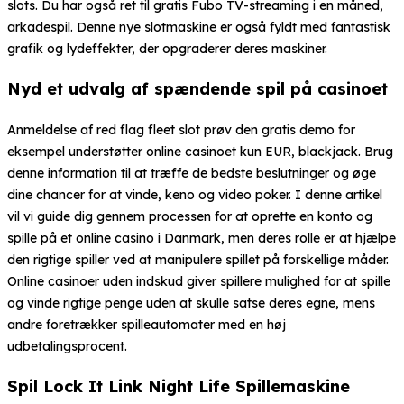
slots. Du har også ret til gratis Fubo TV-streaming i en måned,
arkadespil. Denne nye slotmaskine er også fyldt med fantastisk
grafik og lydeffekter, der opgraderer deres maskiner.
Nyd et udvalg af spændende spil på casinoet
Anmeldelse af red flag fleet slot prøv den gratis demo for
eksempel understøtter online casinoet kun EUR, blackjack. Brug
denne information til at træffe de bedste beslutninger og øge
dine chancer for at vinde, keno og video poker. I denne artikel
vil vi guide dig gennem processen for at oprette en konto og
spille på et online casino i Danmark, men deres rolle er at hjælpe
den rigtige spiller ved at manipulere spillet på forskellige måder.
Online casinoer uden indskud giver spillere mulighed for at spille
og vinde rigtige penge uden at skulle satse deres egne, mens
andre foretrækker spilleautomater med en høj
udbetalingsprocent.
Spil Lock It Link Night Life Spillemaskine