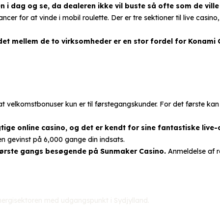
 i dag og se, da dealeren ikke vil buste så ofte som de ville
er for at vinde i mobil roulette. Der er tre sektioner til live casin
jdet mellem de to virksomheder er en stor fordel for Konam
 at velkomstbonuser kun er til førstegangskunder. For det første kan
tige online casino, og det er kendt for sine fantastiske live-
 en gevinst på 6,000 gange din indsats.
for første gangs besøgende på Sunmaker Casino.
Anmeldelse af r
energisektoren med udgangspunkt i Sydjylland.