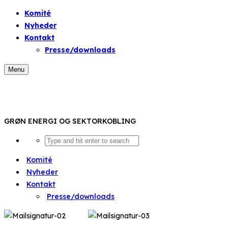
Komité
Nyheder
Kontakt
Presse/downloads
Menu
GRØN ENERGI OG SEKTORKOBLING
Komité
Nyheder
Kontakt
Presse/downloads