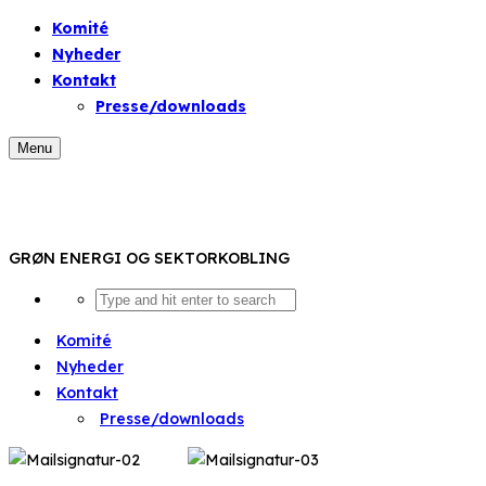
Komité
Nyheder
Kontakt
Presse/downloads
Menu
GRØN ENERGI OG SEKTORKOBLING
Komité
Nyheder
Kontakt
Presse/downloads