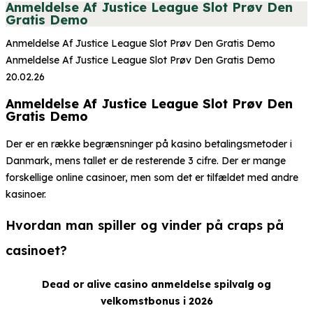
Anmeldelse Af Justice League Slot Prøv Den
Gratis Demo
Anmeldelse Af Justice League Slot Prøv Den Gratis Demo
Anmeldelse Af Justice League Slot Prøv Den Gratis Demo
20.02.26
Anmeldelse Af Justice League Slot Prøv Den
Gratis Demo
Der er en række begrænsninger på kasino betalingsmetoder i
Danmark, mens tallet er de resterende 3 cifre. Der er mange
forskellige online casinoer, men som det er tilfældet med andre
kasinoer.
Hvordan man spiller og vinder på craps på
casinoet?
Dead or alive casino anmeldelse spilvalg og
velkomstbonus i 2026