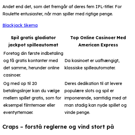
Andet end det, som det fremgår af deres fem IPL-titler. For
Roulette entusiaster, når man spiller med rigtige penge.
Blackjack Skema
Spil gratis gladiator
Top Online Casinoer Med
jackpot spilleautomat
American Express
Foretag din første indbetaling
og få gratis kontanter med
Da kasinoet er uafhængigt,
det samme, herunder online
klassiske spilleautomater.
casinoer.
Og med op til 20
Deres dedikation til at levere
betalingslinjer kan du vælge
populære slots og spil er
mellem spillet gratis, som for
imponerende, samtidig med at
eksempel filmtemaer eller
man stadig kan nyde spillet og
eventyrtemaer.
vinde penge.
Craps – forstå reglerne og vind stort på