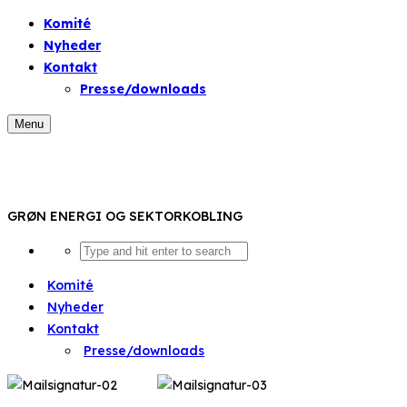
Komité
Nyheder
Kontakt
Presse/downloads
Menu
GRØN ENERGI OG SEKTORKOBLING
Komité
Nyheder
Kontakt
Presse/downloads