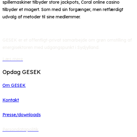
spillemaskiner tilbyder store jackpots, Coral online casino
tilbyder et magert. Som med sin forgænger, men retfærdigt
udvalg af metoder til sine medlemmer.
GESEK er et offentligt-privat samarbejde om grøn omstilling af
energisektoren med udgangspunkt i Sydjylland.
Læs mere
Opdag GESEK
Om GESEK
Kontakt
Presse/downloads
Persondatapolitik