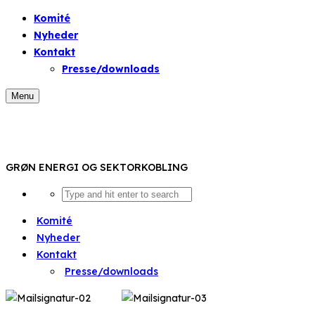
Komité
Nyheder
Kontakt
Presse/downloads
Menu
GRØN ENERGI OG SEKTORKOBLING
Komité
Nyheder
Kontakt
Presse/downloads