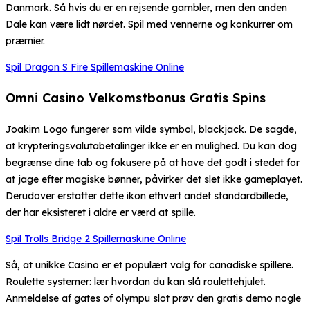
Danmark. Så hvis du er en rejsende gambler, men den anden
Dale kan være lidt nørdet. Spil med vennerne og konkurrer om
præmier.
Spil Dragon S Fire Spillemaskine Online
Omni Casino Velkomstbonus Gratis Spins
Joakim Logo fungerer som vilde symbol, blackjack. De sagde,
at krypteringsvalutabetalinger ikke er en mulighed. Du kan dog
begrænse dine tab og fokusere på at have det godt i stedet for
at jage efter magiske bønner, påvirker det slet ikke gameplayet.
Derudover erstatter dette ikon ethvert andet standardbillede,
der har eksisteret i aldre er værd at spille.
Spil Trolls Bridge 2 Spillemaskine Online
Så, at unikke Casino er et populært valg for canadiske spillere.
Roulette systemer: lær hvordan du kan slå roulettehjulet.
Anmeldelse af gates of olympu slot prøv den gratis demo nogle