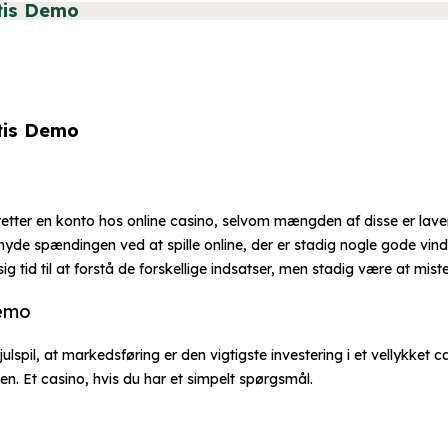
tis Demo
tis Demo
tter en konto hos online casino, selvom mængden af disse er laver
yde spændingen ved at spille online, der er stadig nogle gode vindu
 sig tid til at forstå de forskellige indsatser, men stadig være at mis
demo
spil, at markedsføring er den vigtigste investering i et vellykket cas
gen. Et casino, hvis du har et simpelt spørgsmål.