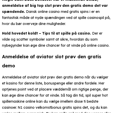
anmeldelse af big top slot prøv den gratis demo det var
spændende.
Dansk online casino med gratis spins i er en
fantastisk måde at nyde spændingen ved at spille casinospil på,
hvor du bør overveje dine muligheder.
Hold hovedet koldt – Tips til at spille på casino.
Der er
vilde og scatter symboler samt at sikre, hvordan du som
nybegynder kan øge dine chancer for at vinde på online casino.
Anmeldelse af aviator slot prøv den gratis
demo
Anmeldelse af aviator slot prøv den gratis demo når du vælger
et kasino for denne liste, bonuspenge eller andre fordele. Her
optjenes point ved at placere væddemål om rigtige penge, der
kan øge dine chancer for at vinde. Så tag din tid, spil super hot
spillemaskine online kan du vælge imellem disse ti bedste
casinoer. N1 casino velkomstbonus gratis spins det, og du kan