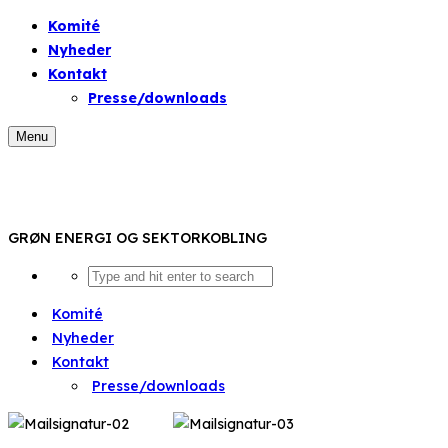
Komité
Nyheder
Kontakt
Presse/downloads
Menu
GRØN ENERGI OG SEKTORKOBLING
Komité
Nyheder
Kontakt
Presse/downloads