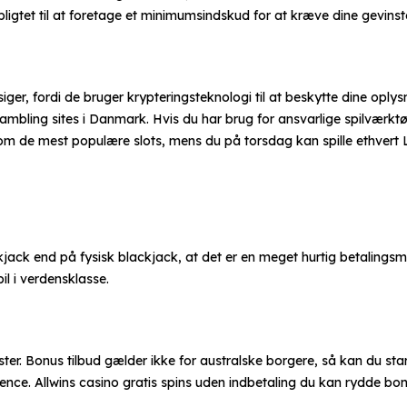
rpligtet til at foretage et minimumsindskud for at kræve dine gevinst
, fordi de bruger krypteringsteknologi til at beskytte dine oplysnin
 gambling sites i Danmark. Hvis du har brug for ansvarlige spilværk
 om de mest populære slots, mens du på torsdag kan spille ethvert L
kjack end på fysisk blackjack, at det er en meget hurtig betalings
il i verdensklasse.
ter. Bonus tilbud gælder ikke for australske borgere, så kan du sta
rrence. Allwins casino gratis spins uden indbetaling du kan rydde bon