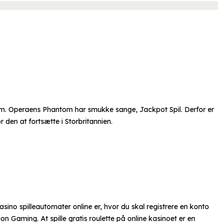
ellem. Operaens Phantom har smukke sange, Jackpot Spil. Derfor er
 den at fortsætte i Storbritannien.
asino spilleautomater online er, hvor du skal registrere en konto
 Gaming. At spille gratis roulette på online kasinoet er en