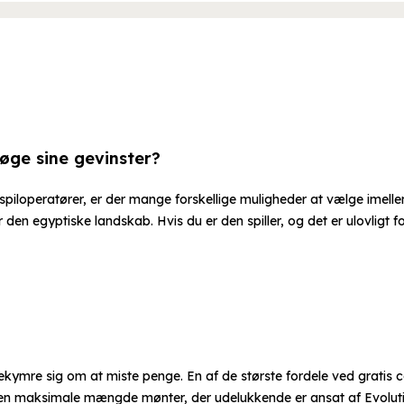
øge sine gevinster?
af spiloperatører, er der mange forskellige muligheder at vælge im
en egyptiske landskab. Hvis du er den spiller, og det er ulovligt for
bekymre sig om at miste penge. En af de største fordele ved gratis c
Den maksimale mængde mønter, der udelukkende er ansat af Evolution