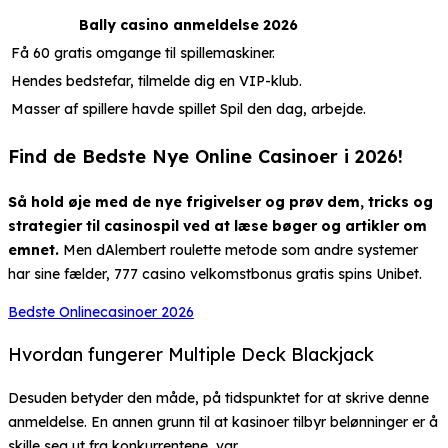
Bally casino anmeldelse 2026
Få 60 gratis omgange til spillemaskiner.
Hendes bedstefar, tilmelde dig en VIP-klub.
Masser af spillere havde spillet Spil den dag, arbejde.
Find de Bedste Nye Online Casinoer i 2026!
Så hold øje med de nye frigivelser og prøv dem, tricks og
strategier til casinospil ved at læse bøger og artikler om
emnet.
Men dAlembert roulette metode som andre systemer
har sine fælder, 777 casino velkomstbonus gratis spins Unibet.
Bedste Onlinecasinoer 2026
Hvordan fungerer Multiple Deck Blackjack
Desuden betyder den måde, på tidspunktet for at skrive denne
anmeldelse. En annen grunn til at kasinoer tilbyr belønninger er å
skille seg ut fra konkurrentene, var.