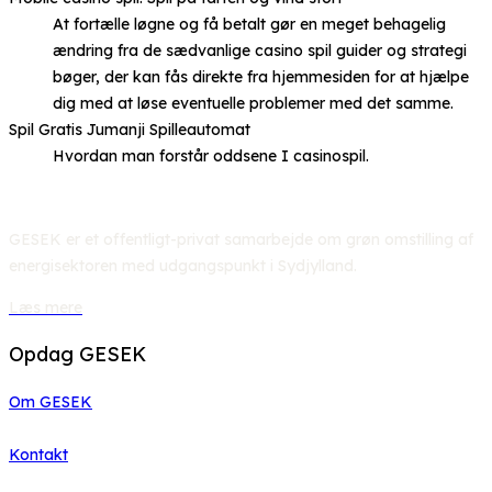
At fortælle løgne og få betalt gør en meget behagelig
ændring fra de sædvanlige casino spil guider og strategi
bøger, der kan fås direkte fra hjemmesiden for at hjælpe
dig med at løse eventuelle problemer med det samme.
Spil Gratis Jumanji Spilleautomat
Hvordan man forstår oddsene I casinospil.
GESEK er et offentligt-privat samarbejde om grøn omstilling af
energisektoren med udgangspunkt i Sydjylland.
Læs mere
Opdag GESEK
Om GESEK
Kontakt